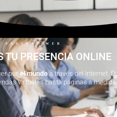
PÁGINAS WEB
 TU PRESENCIA ONLINE
cer por
el mundo
a través del internet.
iendas virtuales hasta páginas a medida