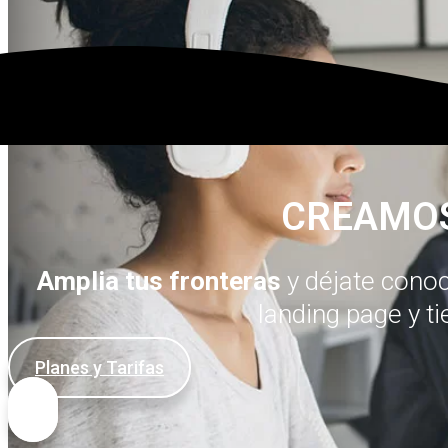
CREAMOS
Amplia tus fronteras
y déjate cono
landing page y t
Planes y Tarifas