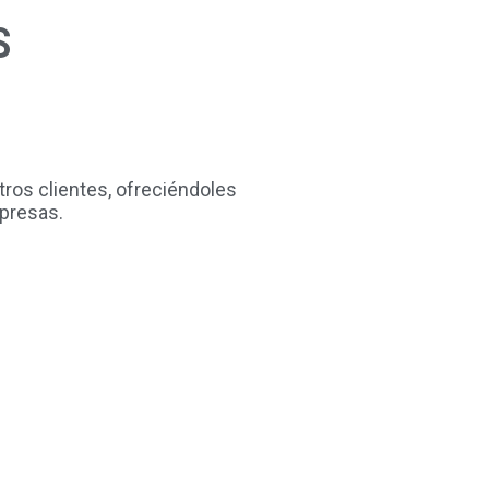
S
ros clientes, ofreciéndoles
mpresas.